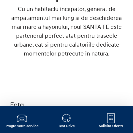
Cu un habitaclu incapator, generat de
ampatamentul mai lung si de deschiderea
mai mare a hayonului, noul SANTA FE este
partenerul perfect atat pentru traseele
urbane, cat si pentru calatoriile dedicate
momentelor petrecute in natura.
Fata.
Personalitatea puternica a modelului este
accentuata de capota inalta, luminile in
Programare service
Test Drive
Solicita Oferta
forma literei „H”, aripile proemiente si ascutite,